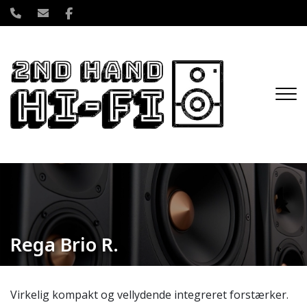
Gå
til
hovedindhold
Rega Brio R.
Virkelig kompakt og vellydende integreret forstærker.