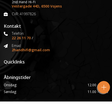
2nd Hand Hi-Fi
Vestergade 44D, 6500 Vojens
CVR: 41997826
Kontakt
Telefon:
22 26 11 70
/
Email:
2handhifi@gmail.com
Quicklinks
Åbningstider
Onsdag:
12.00 - 16.00
Søndag:
11.00 - 16.00
Copyright © 2026 - 2nd Hand Hi-Fi
, CVR 41997826
|
Privatlivspolitik
|
Cookiepolitik